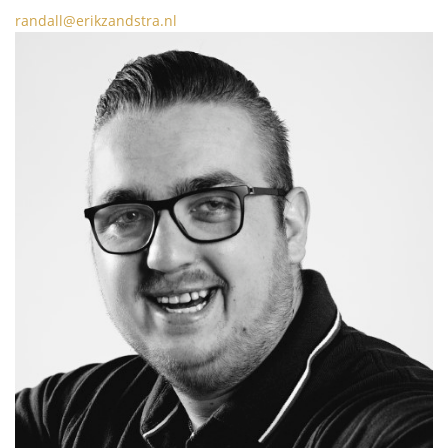
randall@erikzandstra.nl