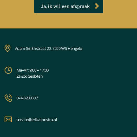
Ja, ik wil een afspraak
Adam Smithstraat 20, 7559 WS Hengelo
Ma–Vr: 9:00 – 17:00
Za-Zo: Gesloten
074-8200307
service@erikzandstra.nl