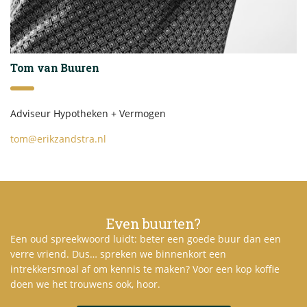
Tom van Buuren
Adviseur Hypotheken + Vermogen
tom@erikzandstra.nl
Even buurten?
Een oud spreekwoord luidt: beter een goede buur dan een
verre vriend. Dus… spreken we binnenkort een
intrekkersmoal af om kennis te maken? Voor een kop koffie
doen we het trouwens ook, hoor.